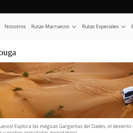
Nosotros
Rutas Marruecos
Rutas Especiales
zouga
ecos! Explora las mágicas Gargantas del Dades, el desierto 
s y noches estrelladas inolvidables!