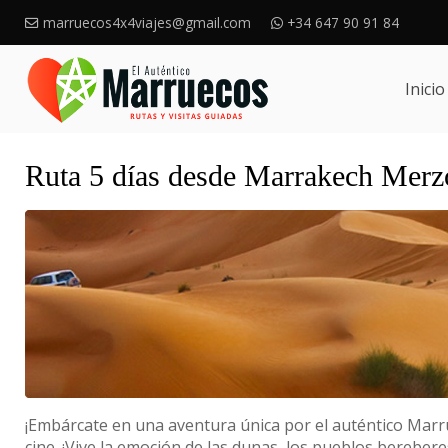
marruecos4x4viajes@gmail.com
+34 647 90 91 84
Inicio
Ruta 5 días desde Marrakech Mer
¡Embárcate en una aventura única por el auténtico Marru
cine. ¡Vive la emoción de las dunas, los pueblos berebere