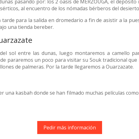
dunas pasando por: los 2 oasis de MERZOUGA, el depósito n
esérticos, al encuentro de los nómadas bérberos del desierto
 tarde para la salida en dromedario a fin de asistir a la pu
ajo una tienda bereber.
Ouarzazate
el sol entre las dunas, luego montaremos a camello par
de pararemos un poco para visitar su Souk tradicional que 
llones de palmeras. Por la tarde llegaremos a Ouarzazate.
 una kasbah donde se han filmado muchas películas como: Ast
Pedir más información