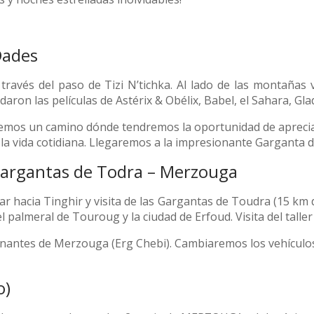
Dades
a través del paso de Tizi N’tichka. Al lado de las montaña
aron las películas de Astérix & Obélix, Babel, el Sahara, Glad
remos un camino dónde tendremos la oportunidad de apreciar
 vida cotidiana. Llegaremos a la impresionante Garganta de
 Gargantas de Todra – Merzouga
ar hacia Tinghir y visita de las Gargantas de Toudra (15 km de
l palmeral de Touroug y la ciudad de Erfoud. Visita del taller
onantes de Merzouga (Erg Chebi). Cambiaremos los vehículos
o)