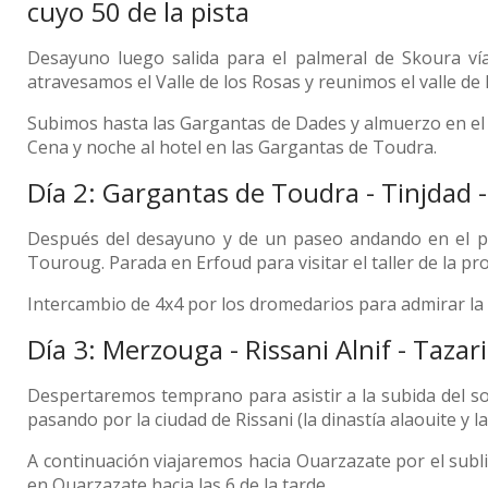
cuyo 50 de la pista
Desayuno luego salida para el palmeral de Skoura ví
atravesamos el Valle de los Rosas y reunimos el valle de 
Subimos hasta las Gargantas de Dades y almuerzo en el s
Cena y noche al hotel en las Gargantas de Toudra.
Día 2: Gargantas de Toudra - Tinjdad
Después del desayuno y de un paseo andando en el palm
Touroug. Parada en Erfoud para visitar el taller de la p
Intercambio de 4x4 por los dromedarios para admirar la p
Día 3: Merzouga - Rissani Alnif - Taza
Despertaremos temprano para asistir a la subida del sol
pasando por la ciudad de Rissani (la dinastía alaouite y l
A continuación viajaremos hacia Ouarzazate por el sublim
en Ouarzazate hacia las 6 de la tarde.