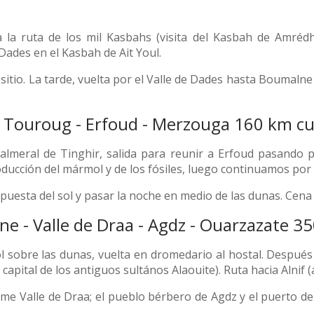
a la ruta de los mil Kasbahs (visita del Kasbah de Amréd
Dades en el Kasbah de Ait Youl.
itio. La tarde, vuelta por el Valle de Dades hasta Boumalne
 - Touroug - Erfoud - Merzouga 160 km c
eral de Tinghir, salida para reunir a Erfoud pasando por
roducción del mármol y de los fósiles, luego continuamos por
uesta del sol y pasar la noche en medio de las dunas. Cena 
rine - Valle de Draa - Agdz - Ouarzazate 3
 sobre las dunas, vuelta en dromedario al hostal. Después d
a capital de los antiguos sultános Alaouite). Ruta hacia Alnif 
e Valle de Draa; el pueblo bérbero de Agdz y el puerto de A