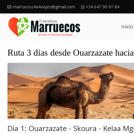
marruecos4x4viajes@gmail.com
+34 647 90 91 84
Inicio
Ruta 3 días desde Ouarzazate haci
Día 1: Ouarzazate - Skoura - Kelaa M