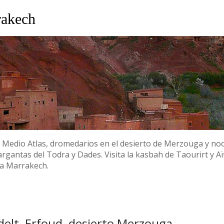
rakech
 Medio Atlas, dromedarios en el desierto de Merzouga y noc
argantas del Todra y Dades. Visita la kasbah de Taourirt y A
ica Marrakech.
idelt ­ Erfoud ­ desierto Merzouga