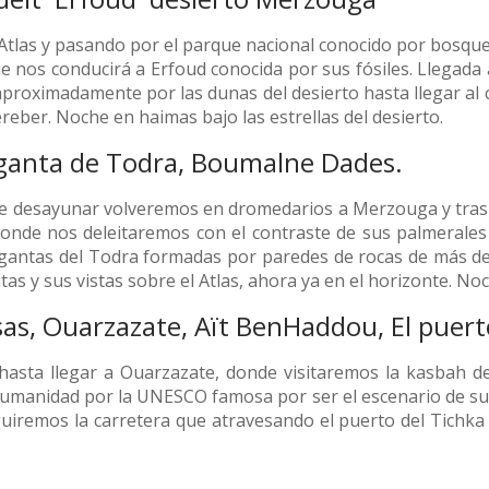
io Atlas y pasando por el parque nacional conocido por bos
ue nos conducirá a Erfoud conocida por sus fósiles. Llegad
proximadamente por las dunas del desierto hasta llegar al
ereber. Noche en haimas bajo las estrellas del desierto.
arganta de Todra, Boumalne Dades.
 desayunar volveremos en dromedarios a Merzouga y tras u
onde nos deleitaremos con el contraste de sus palmerales y
antas del Todra formadas por paredes de rocas de más de 20
s y sus vistas sobre el Atlas, ahora ya en el horizonte. Noc
sas, Ouarzazate, Aït BenHaddou, El puer
, hasta llegar a Ouarzazate, donde visitaremos la kasbah 
humanidad por la UNESCO famosa por ser el escenario de s
eguiremos la carretera que atravesando el puerto del Tichk