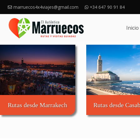
marruecos4x4viajes@gmail.com
+34 647 90 91 84
Inicio
Rutas desde Marrakech
Rutas desde Casa