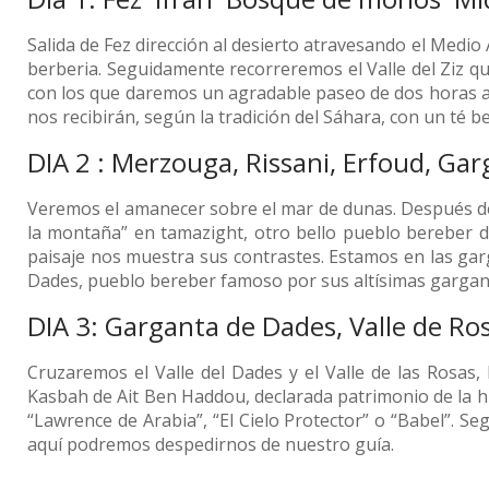
Salida de Fez dirección al desierto atravesando el Med
berberia. Seguidamente recorreremos el Valle del Ziz q
con los que daremos un agradable paseo de dos horas a
nos recibirán, según la tradición del Sáhara, con un té b
DIA 2 : Merzouga, Rissani, Erfoud, G
Veremos el amanecer sobre el mar de dunas. Después de
la montaña” en tamazight, otro bello pueblo bereber d
paisaje nos muestra sus contrastes. Estamos en las garg
Dades, pueblo bereber famoso por sus altísimas garganta
DIA 3: Garganta de Dades, Valle de Ro
Cruzaremos el Valle del Dades y el Valle de las Rosas
Kasbah de Ait Ben Haddou, declarada patrimonio de la 
“Lawrence de Arabia”, “El Cielo Protector” o “Babel”. S
aquí podremos despedirnos de nuestro guía.