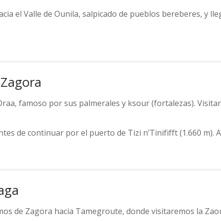
cia el Valle de Ounila, salpicado de pueblos bereberes, y l
– Zagora
Draa, famoso por sus palmerales y ksour (fortalezas). Visit
de continuar por el puerto de Tizi n’Tinififft (1.660 m). Alm
aga
os de Zagora hacia Tamegroute, donde visitaremos la Zaouïa,