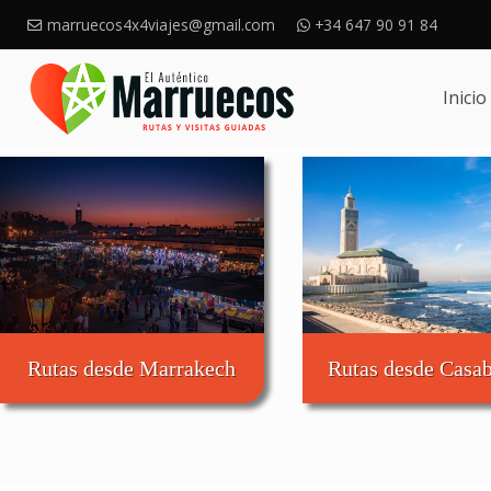
marruecos4x4viajes@gmail.com
+34 647 90 91 84
Inicio
Rutas desde Marrakech
Rutas desde Casa