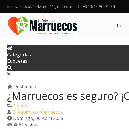
marruecos4x4viajes@gmail.com
+34 647 90 91 84
Inicio
Categorías
Etiquetas
Destacado
¿Marruecos es seguro? ¡C
General
El Auténtico Marruecos
Domingo, 06 Abril 2025
4061 visitas