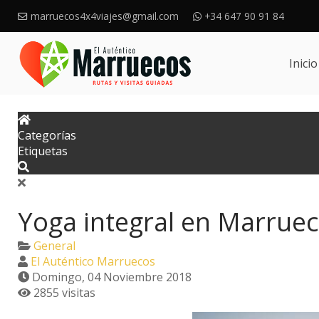
marruecos4x4viajes@gmail.com
+34 647 90 91 84
Inicio
Categorías
Etiquetas
Yoga integral en Marrue
General
El Auténtico Marruecos
Domingo, 04 Noviembre 2018
2855 visitas